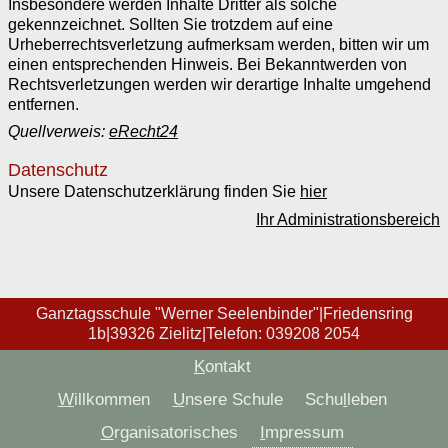
Insbesondere werden Inhalte Dritter als solche
gekennzeichnet. Sollten Sie trotzdem auf eine
Urheberrechtsverletzung aufmerksam werden, bitten wir um
einen entsprechenden Hinweis. Bei Bekanntwerden von
Rechtsverletzungen werden wir derartige Inhalte umgehend
entfernen.
Quellverweis:
eRecht24
Datenschutz
Unsere Datenschutzerklärung finden Sie
hier
Ihr Administrationsbereich
Ganztagsschule "Werner Seelenbinder"
|
Friedensring
1b
|
39326
Zielitz
|
Telefon:
039208 2054
K
ontakt
W
illkommen
U
nsere Schule
Schu
l
leben
O
rganisatorisches
I
mpressum